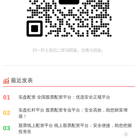
最近发表
01
实盘配资 全国股票配资平台：优选安全正规平台
实盘杠杆平台 股票配资专业平台：安全高效，助您财富增
02
值！
股票线上配资平台 线上股票配资平台：安全便捷，助您把握
03
投资良