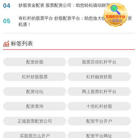
04
炒股资金配资 股票配资公司：助您轻松撬动财富杠杆
有杠杆的股票平台 炒股配资平台：助您放大收益，把握投资
05
机遇！
标签列表
配资炒股
股票百倍杠杆平台
杠杆炒股股票
杠杆融资炒股
配资论坛
网上股票杠杆平台
配资查询
十倍杠杆炒股
正规股票配资公司
配资平台开户
买股票怎么开户
配资平台网址