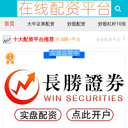
首页
大牛证券配资
炒股配资
炒股杠杆10倍
十大配资平台推荐
更多配资平台
共
100
+平台