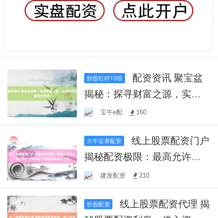
配资资讯 聚宝盆
炒股杠杆10倍
揭秘：探寻财富之源，实现
你的财富增长梦想！
宝牛e配
160
线上股票配资门户
大牛证券配资
揭秘配资极限：最高允许多
少倍杠杆？一文带你了解配
建发配资
210
资风险与上限
线上股票配资代理 揭
炒股配资