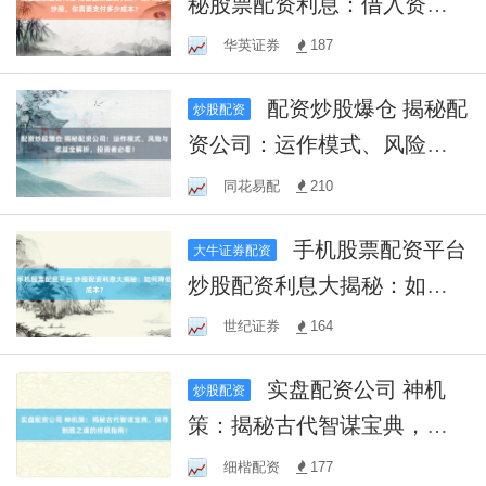
秘股票配资利息：借入资金
炒股，你需要支付多少成
华英证券
187
本？
配资炒股爆仓 揭秘配
炒股配资
资公司：运作模式、风险与
收益全解析，投资者必看！
同花易配
210
手机股票配资平台
大牛证券配资
炒股配资利息大揭秘：如何
降低成本？
世纪证券
164
实盘配资公司 神机
炒股配资
策：揭秘古代智谋宝典，探
寻制胜之道的终极指南！
细楷配资
177