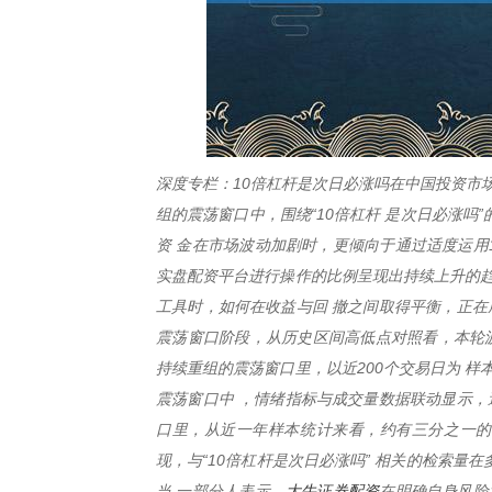
深度专栏：10倍杠杆是次日必涨吗在中国投资市
组的震荡窗口中，围绕“10倍杠杆 是次日必涨
资 金在市场波动加剧时，更倾向于通过适度运用
实盘配资平台进行操作的比例呈现出持续上升的趋
工具时，如何在收益与回 撤之间取得平衡，正在
震荡窗口阶段，从历史区间高低点对照看，本轮波
持续重组的震荡窗口里，以近200个交易日为 样
震荡窗口中 ，情绪指标与成交量数据联动显示，
口里，从近一年样本统计来看，约有三分之一的
现，与“10倍杠杆是次日必涨吗” 相关的检索
大牛证券配资
当 一部分人表示，
在明确自身风险