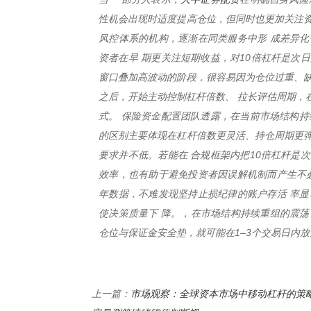
性机会出现时适度提高仓位，但同时也更加关注资
风控体系的机构，逐渐在同类服务中形 成差异化
资者在早 期更关注短期收益，对10倍杠杆是次
窗口叠加高波动的阶段，很容易因为仓位过重、缺
之后，开始主动控制杠杆倍数、 拉长评估周期，
式。 保险资金配置团队透露，在当前市场结构持
的区别主要体现在杠杆倍数更灵活、持仓周期更弹
要求并不低。若能在 合规框架内把10倍杠杆是
效率，也有助于避免投资者因误解机制而产生不必
年数据，不难发现坚持止损纪律的账户存活 率显
使决策质量下 降。，在市场结构持续重组的震荡
仓位与保证金安全垫，就可能在1–3个交易日内
市场观察：全球资本市场中移动杠杆的策
上一篇：