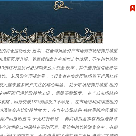
场的持仓流动性分 近期，在全球风险资产市场的市场结构持续重
吗”的话题再度升温。券商模拟盘亦有相似走势体现，不少趋势追随
10倍杠杆是次日必涨吗来放大资金 效率，其中选择恒信证券等
势。 从风险管理视角看，当投资者在实盘配资场景下运用杠杆
成为越来越多账户关注的核心问题。 处于市场结构持续重 组的
动区间已逼近阶段性上沿， 需提高警惕度。 在当前市场结构
本观察，回撤突破15%的情况并不罕见， 在市场结构持续重组的
追涨资金占比阶段性放大， 在当前市场结构 持续重组的震荡窗
账户回撤明显高 于无杠杆阶段， 券商模拟盘亦有相似走势体
量在多个时间窗口内保持在高位区间。受访的趋势追随资金中，有相
承受能力的前提下，会考虑通过10倍杠杆是次日 必涨吗在结构