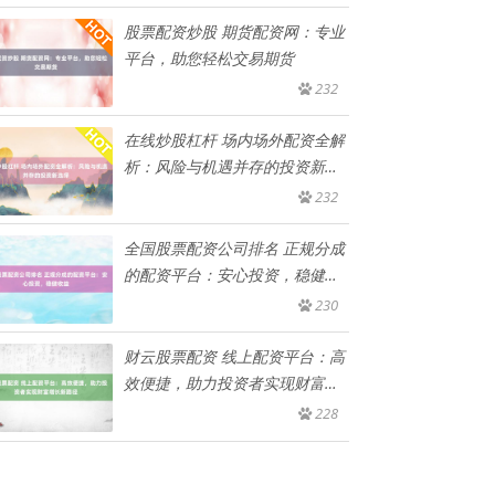
股票配资炒股 期货配资网：专业
平台，助您轻松交易期货
232
在线炒股杠杆 场内场外配资全解
析：风险与机遇并存的投资新选
择
232
全国股票配资公司排名 正规分成
的配资平台：安心投资，稳健收
益
230
财云股票配资 线上配资平台：高
效便捷，助力投资者实现财富增
长
228