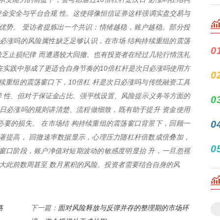
金安全与平台合规 性。这使得像恒信证券这样强调实盘交易与
优势。 受访者提炼出一个共识：情绪越稳，账户越稳。部分投
日必涨吗的风险属性缺乏足够认识，在市场 结构持续重组的震荡
0
乏止损纪律 而遭遇较大回撤。也有投资者在经过几轮行情洗礼
在实践中形成了更适合自身节奏的10倍杠杆是次日必涨吗使用方
0
续重组的震荡窗口下，10倍杠 杆是次日必涨吗与传统融资工具
 性、但对于保证金占比、强平线设置、风险提示义务等方面的
0
次日必涨吗的规则讲清楚、流程做细致，既有助于提升 资金使用
0
要的损失。 在市场结 构持续重组的震荡窗口背景下，回顾一
著提高， 回撤速率数据显示，心理压力随杠杆倍数成倍叠加，
0
窗口阶段，账户净值对短期波动的敏感度明显抬 升，一旦忽视
放大此前数周甚至 数月累积的风险。投资者需要结合自身的风
略
面对风险释放与反弹并存的整理期的市场环
下一篇：